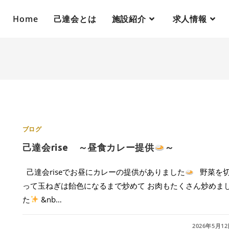
Home
己達会とは
施設紹介
求人情報
ブログ
己達会rise ～昼食カレー提供
～
己達会riseでお昼にカレーの提供がありました
野菜を
って玉ねぎは飴色になるまで炒めて お肉もたくさん炒めま
た
&nb…
0件のコメント
2026年5月1