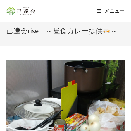
メニュー
己達会rise ～昼食カレー提供
～