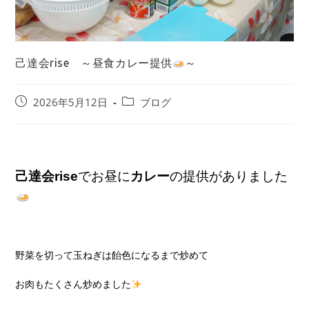
己達会rise ～昼食カレー提供
～
2026年5月12日
ブログ
己達会rise
でお昼に
カレー
の提供がありました
野菜を切って玉ねぎは飴色になるまで炒めて
お肉もたくさん炒めました